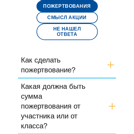
ПОЖЕРТВОВАНИЯ
СМЫСЛ АКЦИИ
НЕ НАШЕЛ
ОТВЕТА
Как сделать
пожертвование?
Вы можете сделать
онлайн-перевод
Какая должна быть
через личный кабинет
или по ссылке
сумма
от организатора
, который
зарегистрировал ваш класс для участия
пожертвования от
в акции.
участника или от
В платёжную форму автоматически
класса?
подтягиваются данные о городе, школе